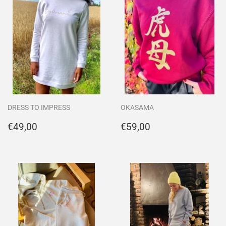
DRESS TO IMPRESS
OKASAMA
Normaler
€49,00
Normaler
€59,00
€49,00
€59,00
Preis
Preis