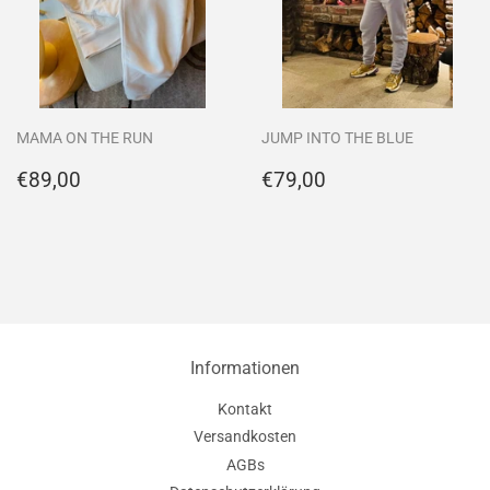
MAMA ON THE RUN
JUMP INTO THE BLUE
Normaler
€89,00
Normaler
€79,00
€89,00
€79,00
Preis
Preis
Informationen
Kontakt
Versandkosten
AGBs