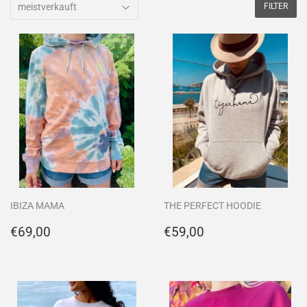
FILTER
IBIZA MAMA
THE PERFECT HOODIE
Normaler
€69,00
Normaler
€59,00
€69,00
€59,00
Preis
Preis